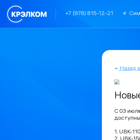
+7 (978) 815-12-21
Сим
Назад к
Новы
С 03 июл
доступны
1. UBK-11
2. UBK-15