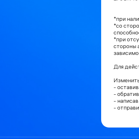
*при нал
*со стор
способнос
*при отс
стороны а
зависимо
Для дейс
Изменить
- оставив
- обрати
- написав
- отправи