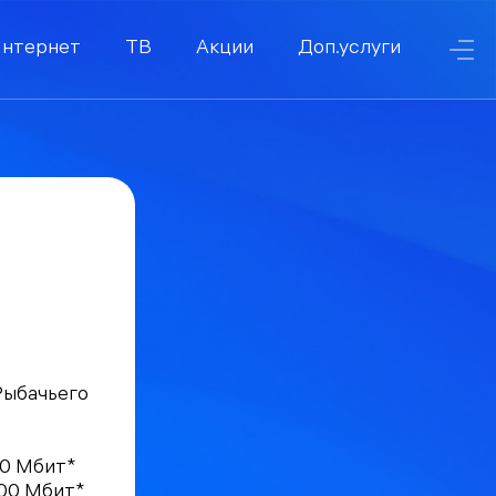
нтернет
ТВ
Акции
Доп.услуги
Рыбачьего
00 Мбит*
300 Мбит*