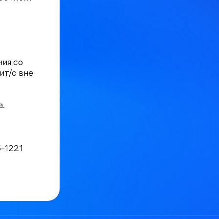
ния со
ит/с вне
а.
5-1221