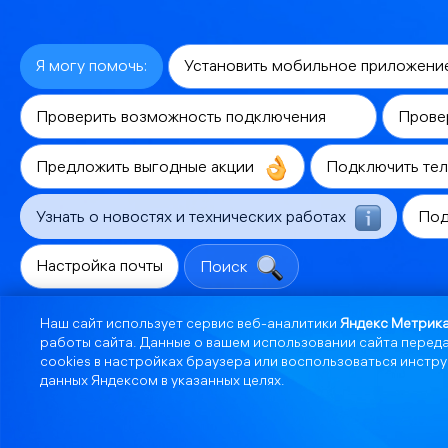
Я могу помочь:
Установить мобильное приложени
Проверить возможность подключения
Прове
Предложить выгодные акции
Подключить те
Узнать о новостях и технических работах
Под
Настройка почты
Поиск
Наш сайт использует сервис веб-аналитики
Яндекс Метрик
работы сайта. Данные о вашем использовании сайта переда
cookies в настройках браузера или воспользоваться инст
данных Яндексом в указанных целях.