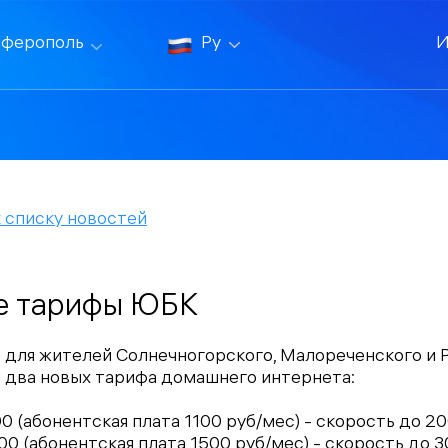
ферополь
Ру
И
 списку новостей
е тарифы ЮБК
я для жителей Солнечногорского, Малореченского и 
 два новых тарифа домашнего интернета:
00 (абонентская плата 1100 руб/мес) - скорость до 2
00 (абонентская плата 1500 руб/мес) - скорость до 