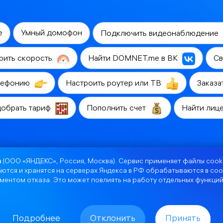
е
Умный домофон
Подключить видеонаблюдение
рить скорость
Найти DOMNET.me в ВК
Св
лефонию
Настроить роутер или ТВ
Заказа
обрать тариф
Пополнить счет
Найти лиц
а
(ООО «ЯНДЕКС», Россия, Москва). Сервис применяет файлы cooki
ются и хранятся на серверах Яндекса в РФ обрабатываются в соо
рументом
отказа
. Это может повлиять на работу отдельных функций
Подробнее
Отклонить
Принять