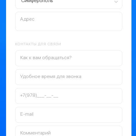
Стабильный оклад, годовые премии, официальное
Симферополь
- Обработка информации
трудоустройство
- Первичная помощь по установке / настройке /
График работы: 5/2. Переработки и дежурства
устранению неисправностей и сбоев оборудования и
оплачиваются отдельно
ПО по заявкам абонентов;
Компенсация расходов на бензин, связь и
- Перенаправление заявок на линии технической
амортизацию автомобиля
поддержки, ремонтных служб и абонентского отдела
Обеспечиваем всем необходимым инструментом и
- Начальное администрирование и диагностика сети
оборудованием для работы
КОНТАКТЫ ДЛЯ СВЯЗИ
- Мониторинг сети, мониторинг подконтрольных
Если вы хороший специалист мы готовы предоставить
элементов и объектов
вам достойный оклад и обеспечить его рост
Требования:
- Желателен опыт работы в аналогичной сфере
- Уверенный пользователь ПК и офисных программ
- Базовое понимание основ сетевых технологий,
работы и настроек сетевого оборудования таких как
Wi-Fi роутер, USB модемы, сетевые карты
- Доброжелательное общение и способность ясно
излагать свои мысли
- Способность искать решения проблемы
самостоятельно
- Коммуникабельность, целеустремлённость, быстрая