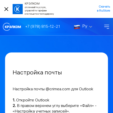
КРЭЛКОМ
Скачать
оплачивайте услуги,
в RuStore
управляйте тарифами
или пишите в техподдержку
Ру
+7 (978) 815-12-21
Настройка почты
Настройка почты @crimea.com для Outlook
1.
Откройте Outlook
2.
В правом верхнем углу выберите «Файл» -
«Настройка учетных записей».