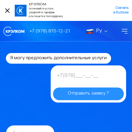
КРЭЛКОМ
Скачать
оплачивайте услуги,
в RuStore
управляйте тарифами
или пишите в техподдержку
Ру
+7 (978) 815-12-21
Я могу предложить дополнительные услуги
Отправить заявку ?