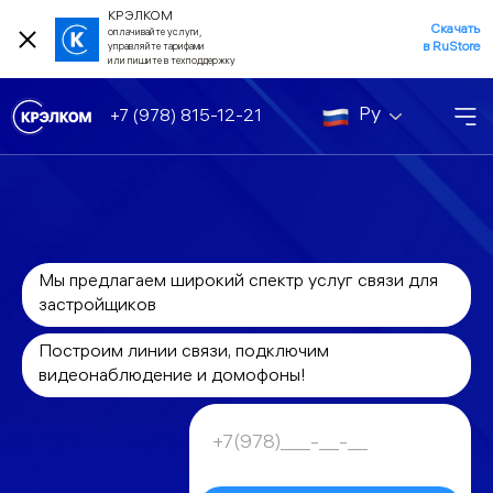
КРЭЛКОМ
Скачать
оплачивайте услуги,
в RuStore
управляйте тарифами
или пишите в техподдержку
Ру
+7 (978) 815-12-21
Мы предлагаем широкий спектр услуг связи для
застройщиков
Построим линии связи, подключим
видеонаблюдение и домофоны!