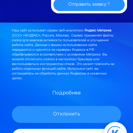
Отправить заявку ?
Наш сайт использует сервис веб-аналитики
Яндекс Метрика
(ООО «ЯНДЕКС», Россия, Москва). Сервис применяет файлы
cookie для анализа активности пользователей и улучшения
Смени провайдера и получи 500
работы сайта. Данные о вашем использовании сайта
передаются и хранятся на серверах Яндекса в РФ
бонусов на счет
07 июл 2023
обрабатываются в соответствии с
условиями Метрики
. Вы
можете отключить cookies в настройках браузера или
воспользоваться инструментом
отказа
. Это может повлиять на
работу отдельных функций сайта. Используя сайт, вы
соглашаетесь на обработку данных Яндексом в указанных
целях.
Я могу помочь:
С проектом и строительством СКС
Подробнее
С проектом и организацией СКУД
Отклонить
Организовать видеонаблюдение