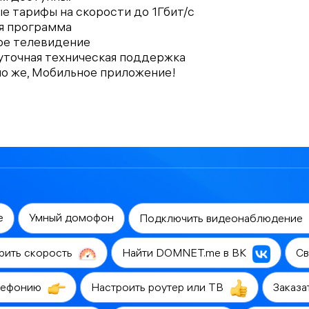
е тарифы на скорости до 1Гбит/с
ая программа
ое телевидение
суточная техническая поддержка
но же, Мобильное приложение!
е
Умный домофон
Подключить видеонаблюдение
рить скорость
Найти DOMNET.me в ВК
Св
лефонию
Настроить роутер или ТВ
Заказа