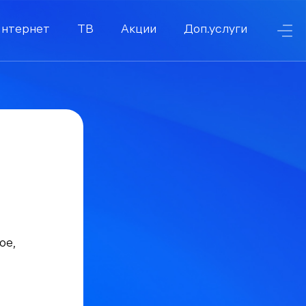
нтернет
ТВ
Акции
Доп.услуги
ое,