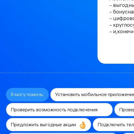
- выгодны
- бонусн
- цифров
- кругло
- и,конеч
Я могу помочь:
Установить мобильное приложени
Проверить возможность подключения
Прове
Предложить выгодные акции
Подключить те