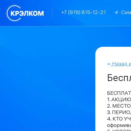
+7 (978) 815-12-21
Сим
Назад к
Бесп
БЕСПЛАТН
1. АКЦИ
2. МЕСТО
3. ПЕРИО
4. КТО У
оформивш