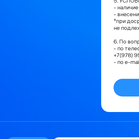
5. УСЛО
- наличи
- внесени
*при дос
не подле
6. По во
- по теле
+7(978) 9
- по e-mai