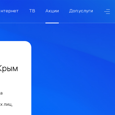
нтернет
ТВ
Акции
Доп.услуги
Крым
ка
х лиц,