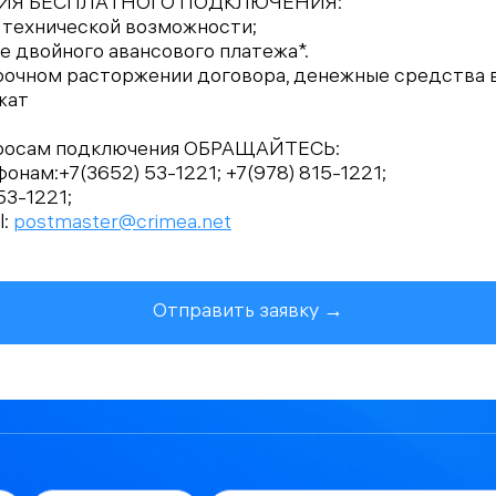
ВИЯ БЕСПЛАТНОГО ПОДКЛЮЧЕНИЯ:
е технической возможности;
е двойного авансового платежа*.
рочном расторжении договора, денежные средства 
жат
просам подключения ОБРАЩАЙТЕСЬ:
фонам:+7(3652) 53-1221; +7(978) 815-1221;
53-1221;
l:
postmaster@crimea.net
Отправить заявку →