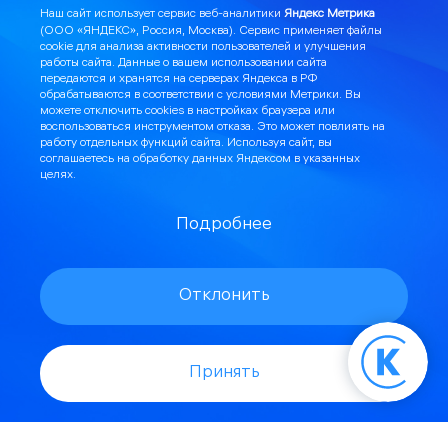
Наш сайт использует сервис веб-аналитики
Яндекс Метрика
(ООО «ЯНДЕКС», Россия, Москва). Сервис применяет файлы
cookie для анализа активности пользователей и улучшения
Отправить заявку →
работы сайта. Данные о вашем использовании сайта
передаются и хранятся на серверах Яндекса в РФ
обрабатываются в соответствии с
условиями Метрики
. Вы
можете отключить cookies в настройках браузера или
воспользоваться инструментом
отказа
. Это может повлиять на
работу отдельных функций сайта. Используя сайт, вы
соглашаетесь на обработку данных Яндексом в указанных
целях.
Я могу помочь:
С проектом и строительством СКС
Подробнее
С проектом и организацией СКУД
Отклонить
Организовать видеонаблюдение
Подключить объект к интернету
Принять
Подключить домофонию
Поиск