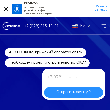
КРЭЛКОМ
Скачать
оплачивайте услуги,
в RuStore
управляйте тарифами
или пишите в техподдержку
Ру
+7 (978) 815-12-21
Я - КРЭЛКОМ, крымский оператор связи
Необходим проект и строительство СКС?
Отправить заявку ?