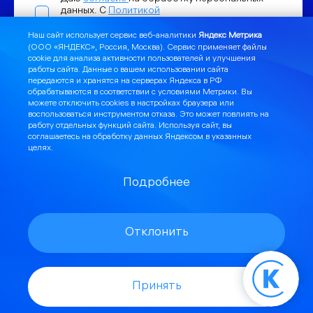
данных. С
Политикой
конфиденциальности ознакомлен
Наш сайт использует сервис веб-аналитики
Яндекс Метрика
(ООО «ЯНДЕКС», Россия, Москва). Сервис применяет файлы
cookie для анализа активности пользователей и улучшения
Отправить заявку →
работы сайта. Данные о вашем использовании сайта
передаются и хранятся на серверах Яндекса в РФ
обрабатываются в соответствии с
условиями Метрики
. Вы
можете отключить cookies в настройках браузера или
воспользоваться инструментом
отказа
. Это может повлиять на
работу отдельных функций сайта. Используя сайт, вы
соглашаетесь на обработку данных Яндексом в указанных
целях.
Я могу помочь:
С проектом и строительством СКС
Подробнее
С проектом и организацией СКУД
Отклонить
Организовать видеонаблюдение
Подключить объект к интернету
Принять
Подключить домофонию