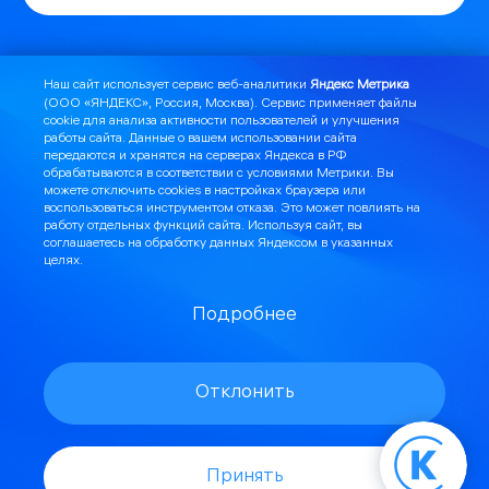
Наш сайт использует сервис веб-аналитики
Яндекс Метрика
(ООО «ЯНДЕКС», Россия, Москва). Сервис применяет файлы
cookie для анализа активности пользователей и улучшения
работы сайта. Данные о вашем использовании сайта
передаются и хранятся на серверах Яндекса в РФ
обрабатываются в соответствии с
условиями Метрики
. Вы
Я могу помочь:
Найти DOMNET.me в ВК
можете отключить cookies в настройках браузера или
воспользоваться инструментом
отказа
. Это может повлиять на
работу отдельных функций сайта. Используя сайт, вы
Найти лицензии и шаблоны документов
соглашаетесь на обработку данных Яндексом в указанных
целях.
Найти наши контактные данные
Подробнее
Показать карту покрытия
Отклонить
Стать частью команды КРЭЛКОМ
Узнать о нас
Оставить отзыв
Принять