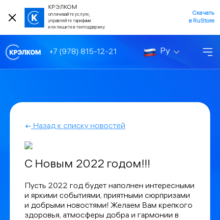
КРЭЛКОМ
Скачать
оплачивайте услуги,
в RuStore
управляйте тарифами
или пишите в техподдержку
Ру
+7 (978) 815-12-21
Назад к списку новостей
С Новым 2022 годом!!!
Пусть 2022 год будет наполнен интересными
и яркими событиями, приятными сюрпризами
и добрыми новостями! Желаем Вам крепкого
здоровья, атмосферы добра и гармонии в