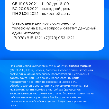
СБ 19.06.2021 - 11-00 до 16-00
ВС 20.06.2021 - выходной день
ПН 21.06.2021 - выходной день
В выходные дни круглосуточно по
телефону на Ваши вопросы ответит дежурный
администратор.
+7(978) 815 1221 +7(978) 953 1221
Наш сайт использует сервис веб-аналитики
Яндекс Метрика
(ООО «ЯНДЕКС», Россия, Москва). Сервис применяет файлы
cookie для анализа активности пользователей и улучшения
работы сайта. Данные о вашем использовании сайта
передаются и хранятся на серверах Яндекса в РФ
обрабатываются в соответствии с
условиями Метрики
. Вы
Я могу помочь:
Найти DOMNET.me в ВК
можете отключить cookies в настройках браузера или
воспользоваться инструментом
отказа
. Это может повлиять на
работу отдельных функций сайта. Используя сайт, вы
Найти лицензии и шаблоны документов
соглашаетесь на обработку данных Яндексом в указанных
целях.