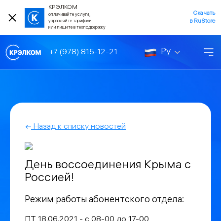
КРЭЛКОМ
Скачать
оплачивайте услуги,
в RuStore
управляйте тарифами
или пишите в техподдержку
Ру
+7 (978) 815-12-21
Назад к списку новостей
День воссоединения Крыма с
Россией!
Режим работы абонентского отдела:
ПТ 18.06.2021 - с 08-00 до 17-00