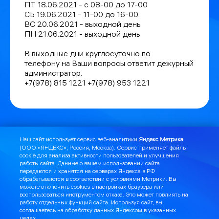
ПТ 18.06.2021 - с 08-00 до 17-00
СБ 19.06.2021 - 11-00 до 16-00
ВС 20.06.2021 - выходной день
ПН 21.06.2021 - выходной день
В выходные дни круглосуточно по
телефону на Ваши вопросы ответит дежурный
администратор.
+7(978) 815 1221 +7(978) 953 1221
Наш сайт использует сервис веб-аналитики
Яндекс Метрика
(ООО «ЯНДЕКС», Россия, Москва). Сервис применяет файлы
cookie для анализа активности пользователей и улучшения
работы сайта. Данные о вашем использовании сайта
передаются и хранятся на серверах Яндекса в РФ
обрабатываются в соответствии с
условиями Метрики
. Вы
Я могу помочь:
Найти DOMNET.me в ВК
можете отключить cookies в настройках браузера или
воспользоваться инструментом
отказа
. Это может повлиять на
работу отдельных функций сайта. Используя сайт, вы
Найти лицензии и шаблоны документов
соглашаетесь на обработку данных Яндексом в указанных
целях.