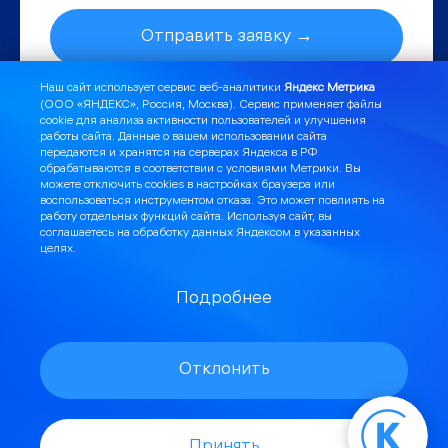
Отправить заявку →
Наш сайт использует сервис веб-аналитики
Яндекс Метрика
(ООО «ЯНДЕКС», Россия, Москва). Сервис применяет файлы
cookie для анализа активности пользователей и улучшения
работы сайта. Данные о вашем использовании сайта
передаются и хранятся на серверах Яндекса в РФ
обрабатываются в соответствии с
условиями Метрики
. Вы
Я могу помочь:
Мессенджер «Экзарх»
можете отключить cookies в настройках браузера или
воспользоваться инструментом
отказа
. Это может повлиять на
работу отдельных функций сайта. Используя сайт, вы
соглашаетесь на обработку данных Яндексом в указанных
Подключить офис к интернету
целях.
Подключить телефонию
Подробнее
Подключить видеонаблюдение
Отклонить
Подключить Wi-Fi авторизацию
Проверить скорость
Связаться с техподдержкой
Принять