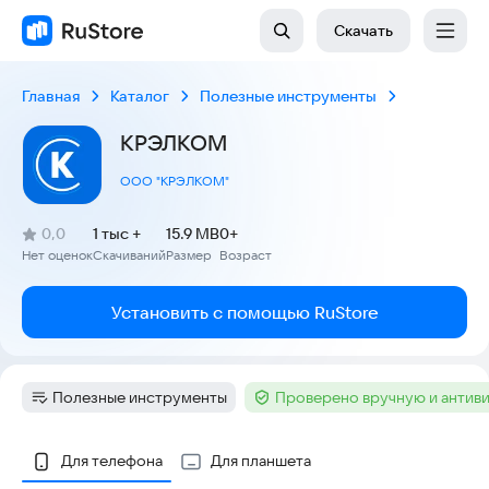
Скачать
Главная
Каталог
Полезные инструменты
КРЭЛКОМ
ООО "КРЭЛКОМ"
(
)
0,0
1 тыс +
15.9 MB
0+
Рейтинг:
Нет оценок
Скачиваний
Размер
Возраст
:
:
:
Установить с помощью RuStore
Полезные инструменты
Проверено вручную и антив
Категория
:
Тег
:
Скриншоты
Для телефона
Для планшета