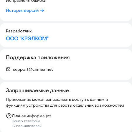
Исправлены ошибки
на карте
История версий
Мы регулярно работаем над улучшением приложения и
расширением функционала. Будем благодарны вам за
обратную связь и предложения!
Разработчик
Пишите нам на
mycrelcom@gmail.com
ООО "КРЭЛКОМ"
Поддержка приложения
support@crimea.net
Запрашиваемые данные
Приложение может запрашивать доступ к данным и
функциям устройства для работы отдельных возможностей
Личная информация
Номер телефона
ID пользователей